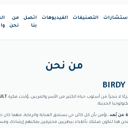
استشارات
التصنيفات
الفيديوهات
اتصل
من
ال
بنا
نحن
وا
من نحن
ءًا لا يتجزأ من أسلوب حياة الكثير من الأسر والمربين، وُلدت فكرة
ULT
لوجيا الحديثة.
 عن بُعد
، نؤمن بأن كل كائن حي يستحق العناية والرعاية، مهما كان ح
، فنحن هنا لنكون صلتك بأطباء بيطريين محترفين يمكنهم إرشادك و