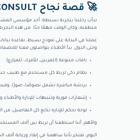
🚀 قصة نجاح BIRDY CONSULT
بدأت رحلتنا بتجربة بسيطة: أحد مؤسسي المشر
منطقته، وكان الوقت مهمًا جدًا. من هذه التجربة،
عملنا في البداية على نموذج بسيط، بقاعدة بيا
وحتى الدول. بدأ الأطباء يتواصلون معنا للانضمام،
باقات متنوعة (للمربين، للأفراد، للمزارع).
نظام ذكي لربط كل مستخدم مع طبيب حس
دردشة مباشرة تشمل نصوصًا، صورًا، وفيد
إشعارات فورية وتنبيهات للإدارة والأطباء 
لوحة تحكم للإدارة تتابع كل التفاصيل، من الا
والأهم، أننا استطعنا أن نربط بين آلاف المستخ
اليوم، نفتخر بأننا ساهمنا في إنقاذ ورعاية آلاف